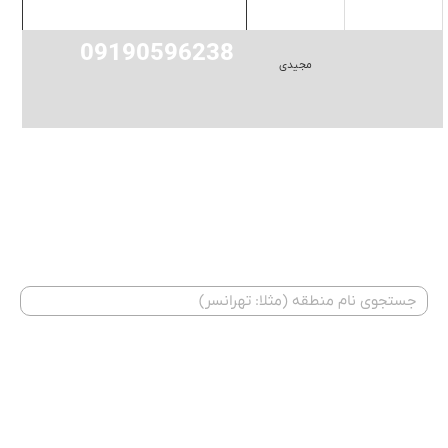
09190596238
مجیدی
اگر منطقه شما در باکس فوق موجود نمی‌باشد، در بخش جستجو
به دنبال آن بگردید.
جستجو متخصص