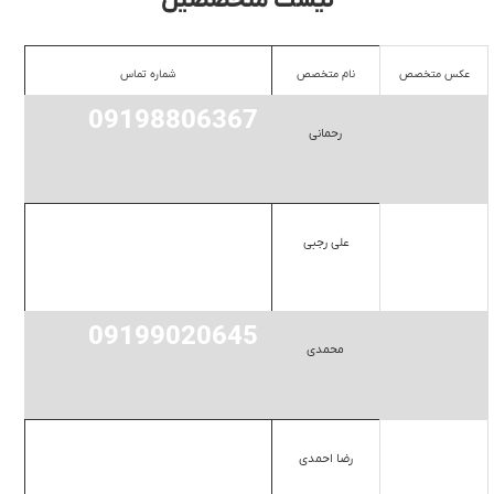
لیست متخصصین
عکس متخصص
نام متخصص
شماره تماس
09198806367
رحمانی
09195179020
علی رجبی
09199020645
محمدی
09195119784
رضا احمدی