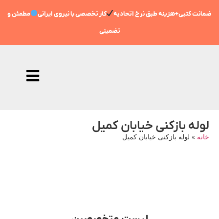
ضمانت کتبی+هزینه طبق نرخ اتحادیه
کار تخصصی با نیروی ایرانی
مطمئن و
تضمینی
لوله بازکنی خیابان کمیل
خانه
»
لوله بازکنی خیابان کمیل
09198806367
تماس فوری با متخصص شبانه روزی