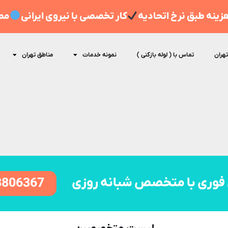
ینه طبق نرخ اتحادیه
کار تخصصی با نیروی ایرانی
مط
تهران
تماس با ( لوله بازکنی )
نمونه خدمات
مناطق تهران
فوری با متخصص شبانه روزی
8806367