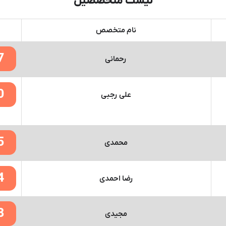
لیست متخصصین
نام متخصص
7
رحمانی
0
علی رجبی
5
محمدی
4
رضا احمدی
8
مجیدی