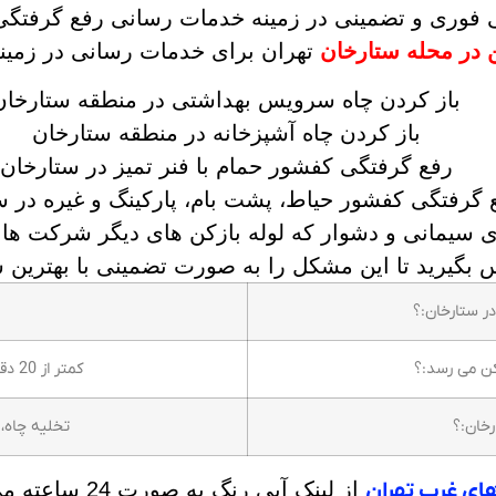
فوری و تضمینی در زمینه خدمات رسانی رفع گرفتگی 
ن در محله ستارخان
تهران برای خدمات رسانی در زمینه 
باز کردن چاه سرویس بهداشتی در منطقه ستارخان
باز کردن چاه آشپزخانه در منطقه ستارخان
رفع گرفتگی کفشور حمام با فنر تمیز در ستارخان
 گرفتگی کفشور حیاط، پشت بام، پارکینگ و غیره در س
 سیمانی و دشوار که لوله بازکن های دیگر شرکت ها ت
ماس بگیرید تا این مشکل را به صورت تضمینی با بهترین
در ستارخان:؟
کن می رسد:؟
کمتر از 20 دقیقه لوله بازکن درب منزل شماست
خان:؟
تخلیه چاه، 
های غرب تهران
از لینک آبی رن