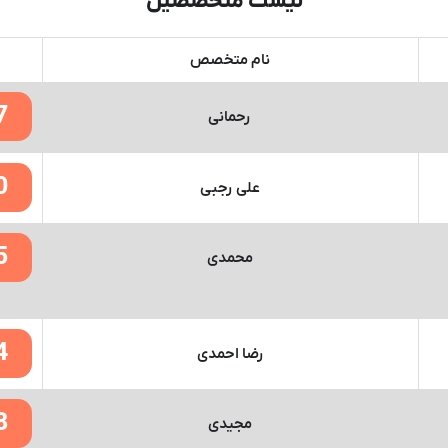
لیست متخصصین
نام متخصص
7
رحمانی
0
علی رجبی
5
محمدی
4
رضا احمدی
8
مجیدی