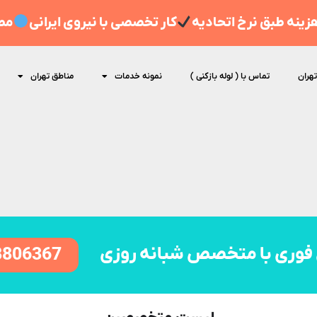
ینه طبق نرخ اتحادیه
کار تخصصی با نیروی ایرانی
مط
تهران
تماس با ( لوله بازکنی )
نمونه خدمات
مناطق تهران
فوری با متخصص شبانه روزی
8806367