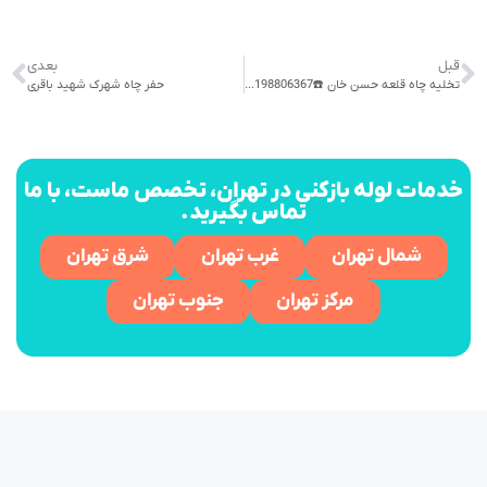
قبل
بعدی
تخلیه چاه قلعه حسن خان ☎️09198806367☎️
حفر چاه شهرک شهید باقری
خدمات لوله بازکنی در تهران، تخصص ماست، با ما
تماس بگیرید.
شمال تهران
غرب تهران
شرق تهران
مرکز تهران
جنوب تهران