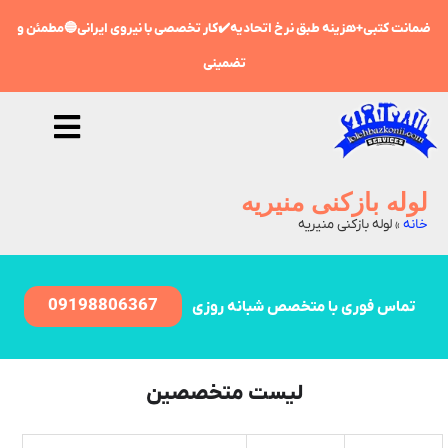
ضمانت کتبی+هزینه طبق نرخ اتحادیه✔️کار تخصصی با نیروی ایرانی🔵مطمئن و
تضمینی
لوله بازکنی منیریه
خانه
»
لوله بازکنی منیریه
09198806367
تماس فوری با متخصص شبانه روزی
لیست متخصصین