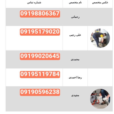
عکس متخصص
نام متخصص
شماره تماس
09198806367
رحمانی
09195179020
علی رجبی
09199020645
محمدی
09195119784
رضا احمدی
09190596238
مجیدی