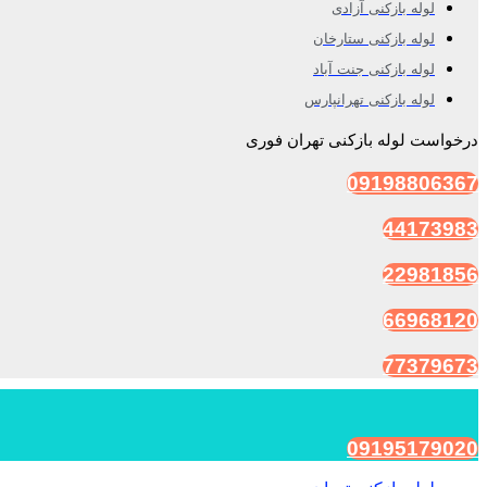
لوله بازکنی آزادی
لوله بازکنی ستارخان
لوله بازکنی جنت آباد
لوله بازکنی تهرانپارس
درخواست لوله بازکنی تهران فوری
09198806367
44173983
22981856
66968120
77379673
09195179020