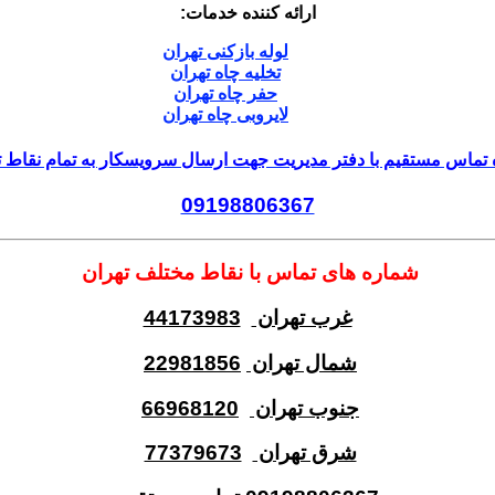
ارائه کننده خدمات:
لوله بازکنی تهران
تخلیه چاه تهران
حفر چاه تهران
لایروبی چاه تهران
تماس مستقیم با دفتر مدیریت جهت ارسال سرویسکار به تمام نقاط ت
09198806367
شماره های تماس با نقاط مختلف تهران
غرب تهران
44173983
شمال تهران
22981856
جنوب تهران
66968120
شرق تهران
77379673