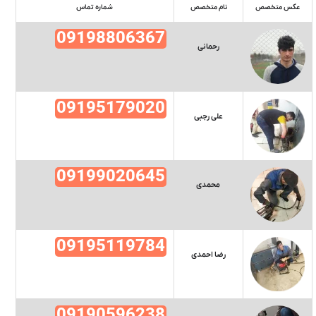
عکس متخصص
نام متخصص
شماره تماس
09198806367
رحمانی
09195179020
علی رجبی
09199020645
محمدی
09195119784
رضا احمدی
09190596238