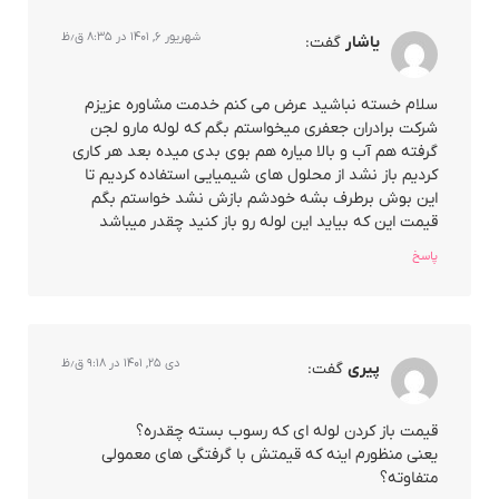
شهریور ۶, ۱۴۰۱ در ۸:۳۵ ق٫ظ
یاشار
گفت:
سلام خسته نباشید عرض می کنم خدمت مشاوره عزیزم
شرکت برادران جعفری میخواستم بگم که لوله مارو لجن
گرفته هم آب و بالا میاره هم بوی بدی میده بعد هر کاری
کردیم باز نشد از محلول های شیمیایی استفاده کردیم تا
این بوش برطرف بشه خودشم بازش نشد خواستم بگم
قیمت این که بیاید این لوله رو باز کنید چقدر میباشد
پاسخ
دی ۲۵, ۱۴۰۱ در ۹:۱۸ ق٫ظ
پیری
گفت:
قیمت باز کردن لوله ای که رسوب بسته چقدره؟
یعنی منظورم اینه که قیمتش با گرفتگی های معمولی
متفاوته؟