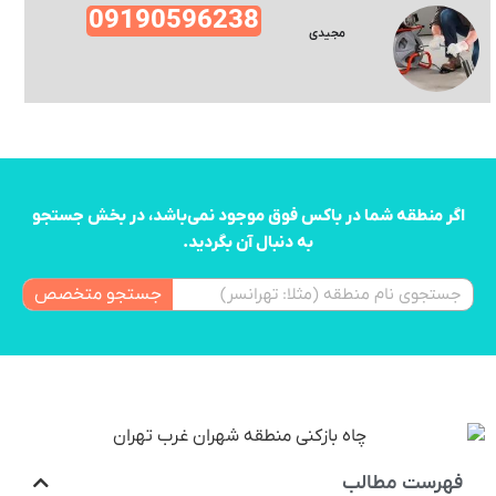
09190596238
مجیدی
اگر منطقه شما در باکس فوق موجود نمی‌باشد، در بخش جستجو
به دنبال آن بگردید.
جستجو متخصص
فهرست مطالب