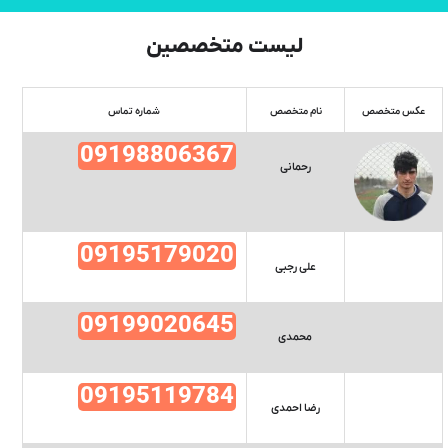
لیست متخصصین
عکس متخصص
نام متخصص
شماره تماس
09198806367
رحمانی
09195179020
علی رجبی
09199020645
محمدی
09195119784
رضا احمدی