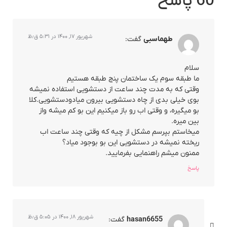
60 پاسخ
شهریور ۱۷, ۱۴۰۰ در ۵:۳۱ ق٫ظ
طهماسبی
گفت:
سلام
ما طبقه سوم یک ساختمان پنج طبقه هستیم
وقتی که به مدت چند ساعت از دستشویی استفاده نمیشه
بوی خیلی بدی از چاه دستشویی بیرون میادودستشویی.کلا
بو میگیره، و وقتی اب رو باز میکنیم این بو کم میشه واز
بین میره.
میخاستم بپرسم مشکل از چیه که وقتی چند ساعت اب
ریخته نمیشه در دستشویی این بو بوجود میاد؟
ممنون میشم راهنمایی بفرمایید.
پاسخ
شهریور ۱۸, ۱۴۰۰ در ۵:۰۵ ق٫ظ
hasan6655
گفت: