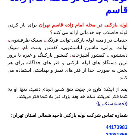
قاسم
لوله بازکنی در محله امام زاده قاسم تهران
برای باز کردن
لوله فاضلاب چه خدماتی ارائه می کنند
؟
خدمات در زمینه لوله بازکنی توالت فرنگی
،
سینک ظرفشویی
،
توالت ایرانی
،
ماشین لباسشویی
،
کفشور پشت بام
،
سینک
دستشویی
،
کفشور آشپزخانه
،
کفشور پارکینگ و غیره با بروز
ترین دستگاه های لوله بازکنی و فنر های جداگانه برای هر
بخش به صورت جدا از فنر های تمیز و بهداشتی استفاده می
کنند
.
بعد از اینکه کاری در جهت نفع کسی انجام دهید، تنها او به
شما فکر نمی‌کند بلکه خداوند بزرگ نیز به شما فکر می‌کند
.
{{جمله سنگین}}
شماره تماس شرکت لوله بازکنی ناحیه شمالی استان تهران
:
44173983
22981856