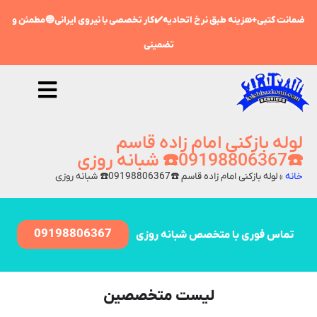
ضمانت کتبی+هزینه طبق نرخ اتحادیه✔️کار تخصصی با نیروی ایرانی🔵مطمئن و
تضمینی
لوله بازکنی امام زاده قاسم
☎️09198806367☎️ شبانه روزی
خانه
»
لوله بازکنی امام زاده قاسم ☎️09198806367☎️ شبانه روزی
09198806367
تماس فوری با متخصص شبانه روزی
لیست متخصصین