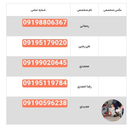
عکس متخصص
نام متخصص
شماره تماس
09198806367
رحمانی
09195179020
علی رجبی
09199020645
محمدی
09195119784
رضا احمدی
09190596238
مجیدی