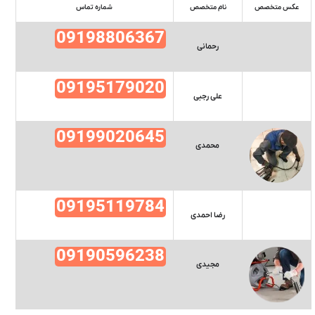
عکس متخصص
نام متخصص
شماره تماس
09198806367
رحمانی
09195179020
علی رجبی
09199020645
محمدی
09195119784
رضا احمدی
09190596238
مجیدی