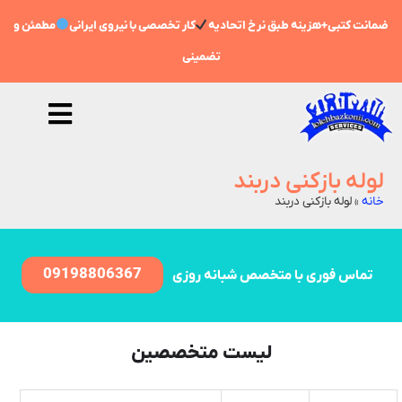
ضمانت کتبی+هزینه طبق نرخ اتحادیه
کار تخصصی با نیروی ایرانی
مطمئن و
تضمینی
لوله بازکنی دربند
خانه
»
لوله بازکنی دربند
09198806367
تماس فوری با متخصص شبانه روزی
لیست متخصصین