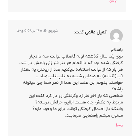
پاسخ
شهریور ۱۶, ۱۴۰۰ در ۵:۵۸ ق٫ظ
کمیل عالمی
گفت:
باسلام
توی یک سال گذشته لوله فاضلاب توالت سه با دچار
گرفتگی شده بود که با انجام هر بتر فنر زنی راهش باز شد.
هر بار که از توالت استفاده میکنیم بعد از ریختن یه مقدار
آب (آفتابه) یه صدایی شبیه به قلپ قلپ میاد…
خواستم بدونم این علت این صدا از نظر شما چی میتونه
باشه؟
شخصی که بار آخر فنر زد وگرفتگی رو باز کرد گفت این
مربوط به مکش چاه هست ایااین حرفش درسته؟
واینکه باز احتمال گرفتگی توالت برای ما وجود داره؟
ممنون میشم راهنمایی بفرمایید.
پاسخ