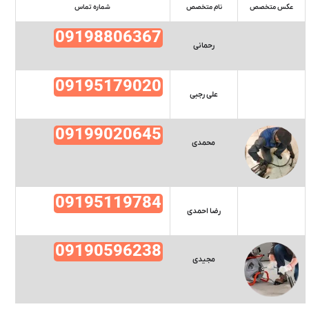
عکس متخصص
نام متخصص
شماره تماس
09198806367
رحمانی
09195179020
علی رجبی
09199020645
محمدی
09195119784
رضا احمدی
09190596238
مجیدی