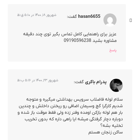
شهریور ۱۸, ۱۴۰۰ در ۵:۱۰ ق٫ظ
hasan6655
گفت:
عزیز برای راهنمایی کامل تماس بگیر توی چند دقیقه
مشاوره بشید 09190596238
پاسخ
شهریور ۲۳, ۱۴۰۰ در ۵:۱۶ ب٫ظ
پدرام باکری
گفت:
سلام لوله فاضلاب سرویس بهداشتی میگیره و متوجه
شدیم کارگرا گچ وسیمان اضافی رو ریختن داخلش و چندین
بار هم لوله بازکن اومده وفنر زده ولی فقط موقت باز شده و
دوباره دچار گرفتگی میشه ایا راهی داره که بدون تخریب
تخلیه بشه؟
ساکن زنجان هستم