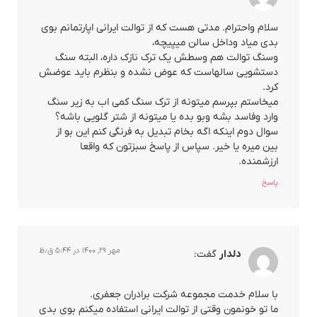
سلام واحترام. مدتی هست که از توالت ایرانی اپارتمانم بوی
بدی میاد وداخل سالن میپیچه،
وسنگ توالت هم وسطش یک ترک نازک داره، البته سنگ
دستشویی سالهاست که عوض نشده و بنظرم باید عوضش
کرد.
میخاستم بپرسم میتونه از ترک سنگ کمی اب به زیر سنگ
وارد وفاسد بشه وبو بده یا میتونه از شتر گلویی باشه؟
سوال دوم اینکه اگه بخام تبدیل به فرنگی کنم این بو از
بین میره یا خیر. سپاس از پاسخ سبزتون که واقعا
ارزشمنده.
پاسخ
مهر ۲۹, ۱۴۰۰ در ۵:۴۴ ق٫ظ
دلدار
گفت:
با سلام خدمت مجموعه شرکت برادران جعفری.
ما تو خونمون وقتی از توالت ایرانی استفاده میکنم بوی بدی