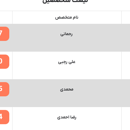
لیست متخصصین
نام متخصص
7
رحمانی
0
علی رجبی
5
محمدی
4
رضا احمدی