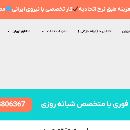
ینه طبق نرخ اتحادیه
کار تخصصی با نیروی ایرانی
مط
تهران
تماس با ( لوله بازکنی )
نمونه خدمات
مناطق تهران
فوری با متخصص شبانه روزی
8806367