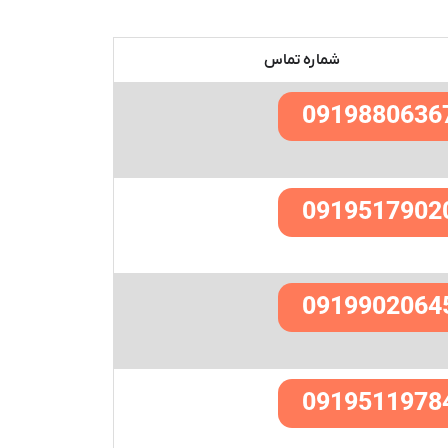
شماره تماس
0919880636
0919517902
0919902064
0919511978