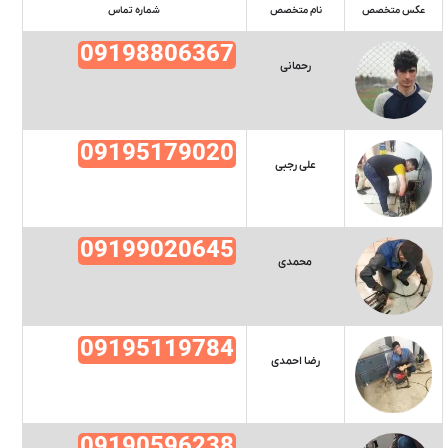
عکس متخصص
نام متخصص
شماره تماس
09198806367
رحمانی
09195179020
علی رجبی
09199020645
محمدی
09195119784
رضا احمدی
09190596238