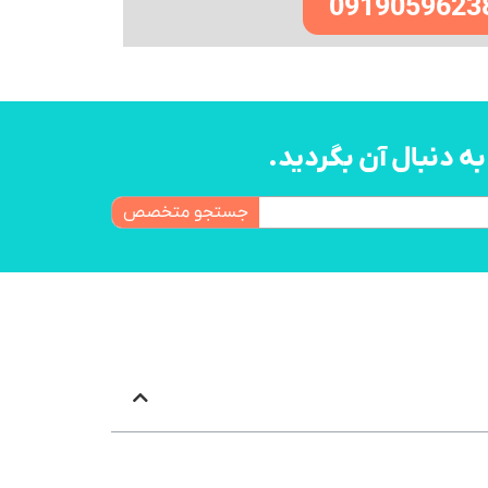
0919059623
 دنبال آن بگردید.
جستجو متخصص