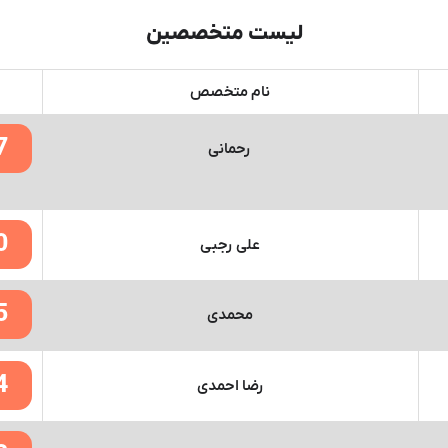
لیست متخصصین
نام متخصص
7
رحمانی
0
علی رجبی
5
محمدی
4
رضا احمدی