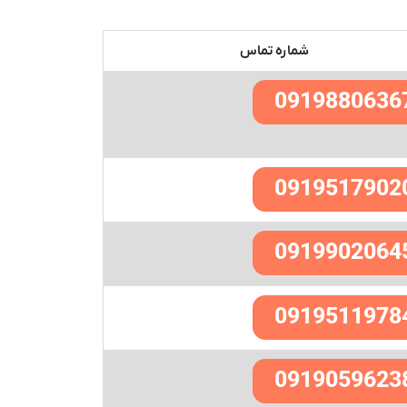
شماره تماس
0919880636
0919517902
0919902064
0919511978
0919059623