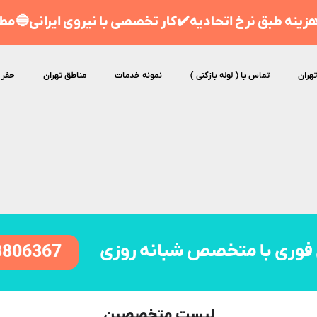
ینه طبق نرخ اتحادیه✔️کار تخصصی با نیروی ایرانی🔵مط
تهران
تماس با ( لوله بازکنی )
نمونه خدمات
مناطق تهران
حفر 
فوری با متخصص شبانه روزی
8806367
لیست متخصصین