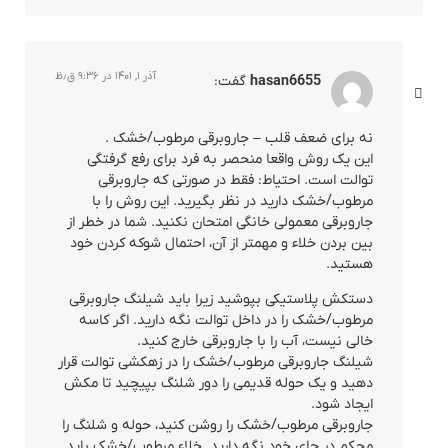
آذر ۱, ۱۴۰۱ در ۹:۳۶ ق٫ظ
hasan6655
گفت:
نه برای ضعف قلب – جاروبرقی مرطوب/خشک .
این یک روش واقعا منحصر به فرد برای رفع گرفتگی
توالت است. احتیاط: فقط در صورتی که جاروبرقی
مرطوب/خشک دارید در نظر بگیرید. این روش را با
جاروبرقی معمولی خانگی امتحان نکنید. شما در خطر از
بین بردن خلاء و مهمتر از آن، احتمال شوکه کردن خود
هستید.
دستکش پلاستیکی بپوشید زیرا باید شیلنگ جاروبرقی
مرطوب/خشک را در داخل توالت نگه دارید. اگر کاسه
خالی نیست، آب را با جاروبرقی خارج کنید.
شیلنگ جاروبرقی مرطوب/خشک را در زهکشی توالت قرار
دهید و یک حوله قدیمی را دور شلنگ بپیچید تا مکش
ایجاد شود.
جاروبرقی مرطوب/خشک را روشن کنید، حوله و شلنگ را
محکم در جای خود نگه دارید. خلاء مرطوب/خشک باید