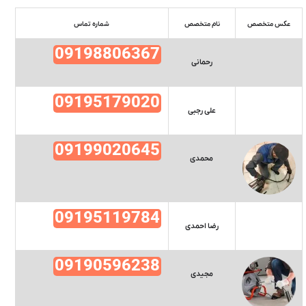
عکس متخصص
نام متخصص
شماره تماس
09198806367
رحمانی
09195179020
علی رجبی
09199020645
محمدی
09195119784
رضا احمدی
09190596238
مجیدی