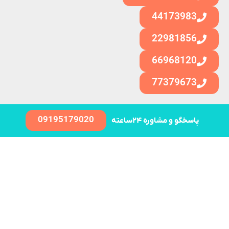
44173983
22981856
66968120
77379673
09195179020
پاسخگو و مشاوره ۲۴ساعته