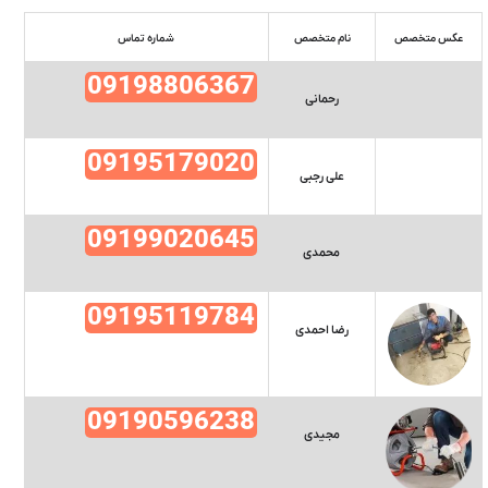
عکس متخصص
نام متخصص
شماره تماس
09198806367
رحمانی
09195179020
علی رجبی
09199020645
محمدی
09195119784
رضا احمدی
09190596238
مجیدی