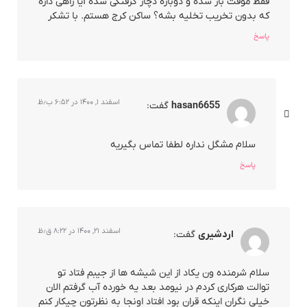
فقط موقت باز شده و دوباره دچار گرفتگی شده آیا راهی داره
که بدون تخریب تخلیه بشه؟ ساکن کرج هستم. با تشکر
پاسخ
اسفند ۱, ۱۴۰۰ در ۶:۵۲ ب٫ظ
hasan6655
گفت:
سلام مشگل نداره لطفا تماس بگیریه
پاسخ
اسفند ۲۱, ۱۴۰۰ در ۸:۲۲ ق٫ظ
اردشیری
گفت:
سلام شرمنده ون یکاد از این شیشه ها از جیبم فتاد تو
توالت هرکاری کردم در نیومد بعد یه خورده آب گرفتم الان
خیلی نگران اینکه قران بود افتاد اونجا به نظرتون چیکار کنم