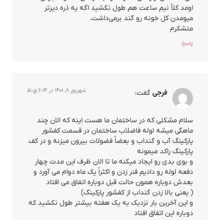
اومد کلاً نیم ساعت هم طول نکشید اگه یه ذره دیرتر
میومدن کل خونه رو گند برمی‌داشت.
متشکرم
پاسخ
شهریور ۸, ۱۴۰۱ در ۶:۱۴ ق٫ظ
فرجی
گفت:
سلام مشکلی که در ساختمان ما هست اینه که الان چند
ماهگی میشه لوله فاضلاب ساختمان در قسمت کفشور
پارکینگ آب و گنداب و بعضاً فضولات بیرون میزنه و در کف
پارکینگ راکد میمونه
و بوی بدی رو ایجاد میکنه ما تا الان ظرف این مدت چهار
دفعه لوله رو دادیم فنر زدن و اکثراً یک ماه دوام می آورد و
بعدش دوباره همون حالت قبل دوباره اتفاق می افتاد
( یعنی بالا زدن گنداب از کفشور پارکینگ)
و این آخرین بار نزدیک به یک هفته بیشتر طول نکشید که
دوباره این اتفاق افتاد