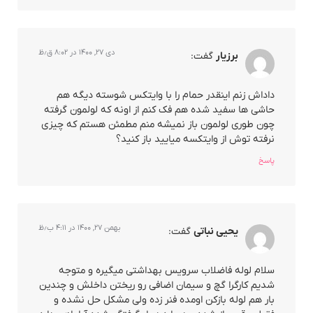
دی ۲۷, ۱۴۰۰ در ۸:۰۲ ق٫ظ
برزیار
گفت:
داداش زنم اینقدر حمام را با وایتکس شوسته دیگه هم
حاشی ها سفید شده هم فک کنم از اونه که لولمون گرفته
چون طوری لولمون باز نمیشه منم مطمئن هستم که چیزی
نرفته توش از وایتکسه میایید باز کنید؟
پاسخ
بهمن ۲۷, ۱۴۰۰ در ۴:۱۱ ب٫ظ
یحیی نباتی
گفت:
سلام لوله فاضلاب سرویس بهداشتی میگیره و متوجه
شدیم کارگرا گچ و سیمان اضافی رو ریختن داخلش و چندین
بار هم لوله بازکن اومده فنر زده ولی مشکل حل نشده و