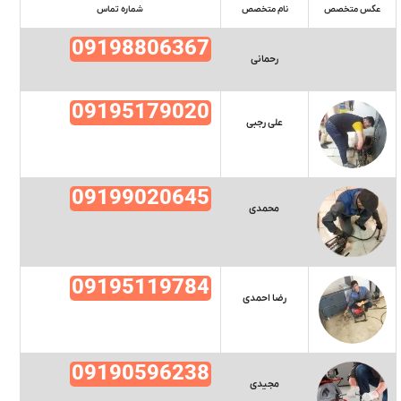
عکس متخصص
نام متخصص
شماره تماس
09198806367
رحمانی
09195179020
علی رجبی
09199020645
محمدی
09195119784
رضا احمدی
09190596238
مجیدی