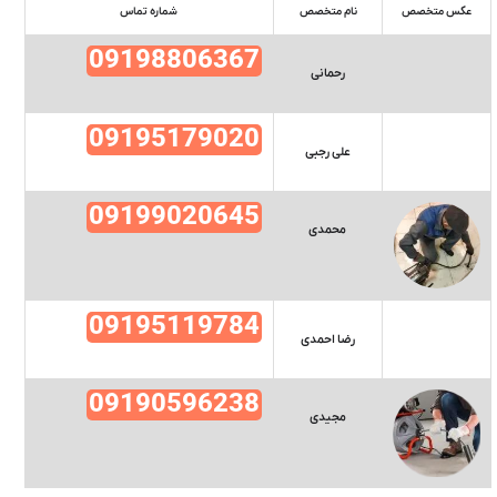
عکس متخصص
نام متخصص
شماره تماس
09198806367
رحمانی
09195179020
علی رجبی
09199020645
محمدی
09195119784
رضا احمدی
09190596238
مجیدی