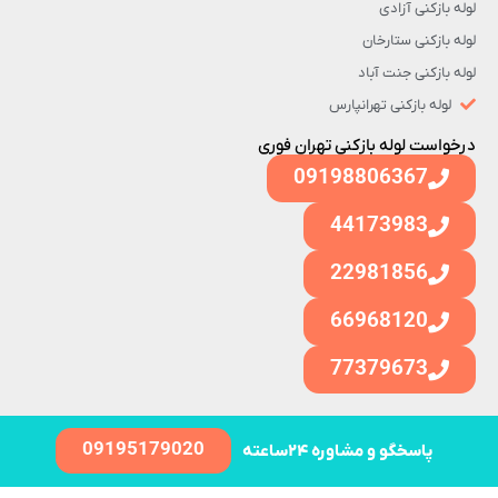
لوله بازکنی آزادی
لوله بازکنی ستارخان
لوله بازکنی جنت آباد
لوله بازکنی تهرانپارس
درخواست لوله بازکنی تهران فوری
09198806367
44173983
22981856
66968120
77379673
09195179020
پاسخگو و مشاوره ۲۴ساعته