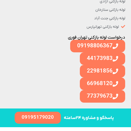
لوله بازکنی آزادی
لوله بازکنی ستارخان
لوله بازکنی جنت آباد
لوله بازکنی تهرانپارس
درخواست لوله بازکنی تهران فوری
09198806367
44173983
22981856
66968120
77379673
09195179020
پاسخگو و مشاوره ۲۴ساعته