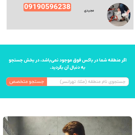
09190596238
مجیدی
اگر منطقه شما در باکس فوق موجود نمی‌باشد، در بخش جستجو
به دنبال آن بگردید.
جستجو متخصص