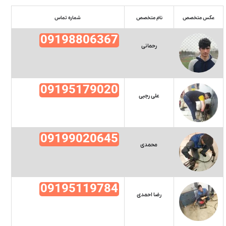
عکس متخصص
نام متخصص
شماره تماس
09198806367
رحمانی
09195179020
علی رجبی
09199020645
محمدی
09195119784
رضا احمدی