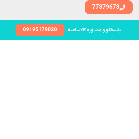
77379673
09195179020
پاسخگو و مشاوره ۲۴ساعته