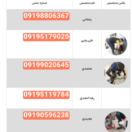
عکس متخصص
نام متخصص
شماره تماس
09198806367
رحمانی
09195179020
علی رجبی
09199020645
محمدی
09195119784
رضا احمدی
09190596238
مجیدی