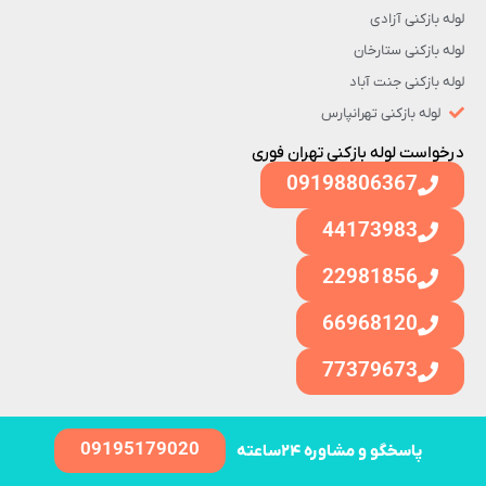
لوله بازکنی آزادی
لوله بازکنی ستارخان
لوله بازکنی جنت آباد
لوله بازکنی تهرانپارس
درخواست لوله بازکنی تهران فوری
09198806367
44173983
22981856
66968120
77379673
09195179020
پاسخگو و مشاوره ۲۴ساعته