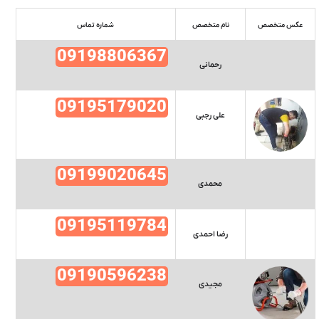
عکس متخصص
نام متخصص
شماره تماس
09198806367
رحمانی
09195179020
علی رجبی
09199020645
محمدی
09195119784
رضا احمدی
09190596238
مجیدی