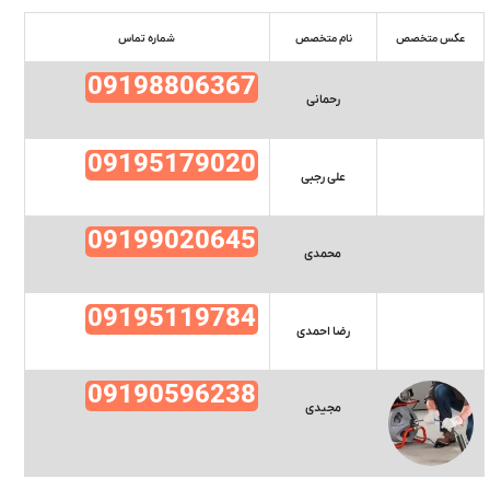
عکس متخصص
نام متخصص
شماره تماس
09198806367
رحمانی
09195179020
علی رجبی
09199020645
محمدی
09195119784
رضا احمدی
09190596238
مجیدی