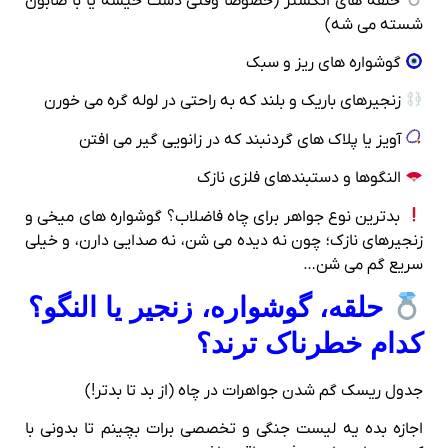
حلقه‌ های انگشتر (خصوصاً وقتی دست خیسه یا با صابون
شسته می‌ شه)
گوشواره‌ های ریز و سبک
زنجیرهای باریک و بلند که به‌ راحتی در لوله گره می‌ خورن
آویز یا پلاک‌ های گردنبند که در زانویی گیر می‌ افتن
النگوها و دستبندهای فلزی نازک
بدترین نوع جواهر برای چاه فاضلاب؟ گوشواره‌ های میخی و
زنجیرهای نازک؛ چون نه دیده می‌ شن، نه صدایی دارن، و خیلی
سریع گم می‌ شن…
حلقه، گوشواره، زنجیر یا النگو؟
کدام خطرناک‌ ترند؟
جدول ریسک گم شدن جواهرات در چاه (از بد تا بدتر!)
اجازه بده یه لیست جنگی و تخصصی برات بچینم تا بدونی با