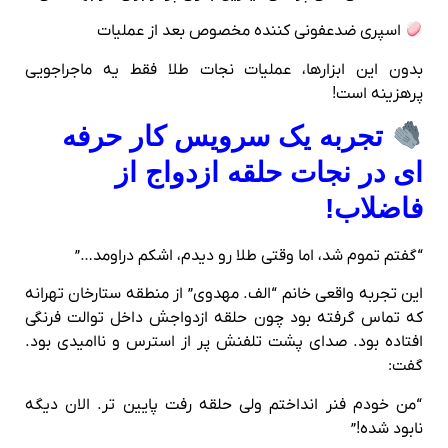
اسپری ضدعفونی‌ کننده مخصوص بعد از عملیات
بدون این ابزارها، عملیات نجات طلا فقط یه ماجراجویی
پرهزینه‌ است!
تجربه یک سرویس‌ کار حرفه‌
ای در نجات حلقه ازدواج از
فاضلاب!
“گفتم تموم شد، اما وقتی طلا رو دیدم، اشکم دراومد…”
این تجربه واقعی خانم “الف. مهدوی” از منطقه ستارخان تهرانه
که تماس گرفته بود چون حلقه ازدواجش داخل توالت فرنگی
افتاده بود. صدای پشت تلفنش پر از استرس و ناامیدی بود.
گفت:
“من خودم فنر انداختم ولی حلقه رفت پایین‌ تر. الان دیگه
نابود شده!”