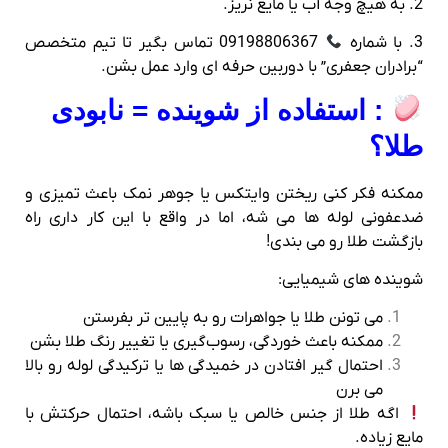
2. به هیچ وجه آب یا مایع نریز.
3. با شماره
09198806367 تماس بگیر تا تیم متخصص
“برادران جعفری” با دوربین حرفه‌ ای وارد عمل بشن.
: استفاده از شوینده = نابودی
طلا؟
ممکنه فکر کنی ریختن وایتکس یا جوهر نمک باعث تمیزی و
ضدعفونی لوله‌ ها می‌ شه، اما در واقع با این کار داری راه
بازگشت طلا رو می‌ بندی!
شوینده‌ های شیمیایی:
می‌ تونن طلا یا جواهرات رو به پایین‌ تر بفرستن
ممکنه باعث خوردگی، رسوب‌گیری یا تغییر رنگ طلا بشن
احتمال گیر افتادن در خمیدگی‌ ها یا ترکیدگی لوله رو بالا
می‌ برن
اگه طلا از جنس خالص یا سبک باشه، احتمال حرکتش با
مایع زیاده.