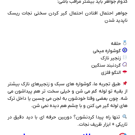
کدوم جواهر باید بیشتر مراقب باشی:
جواهر احتمال افتادن احتمال گیر کردن سختی نجات ریسک
ناپدید شدن
حلقه
گوشواره میخی
زنجیر نازک
گردنبند سنگین
النگو فلزی
طبق تجربه ما، گوشواره‌ های سبک و زنجیرهای نازک بیشتر
از بقیه تو لوله گم می‌ شن و خیلی سخت‌ تر هم پیداشون می‌
شه. چون بعضی‌ وقتا خودشون به لجن می‌ چسبن یا داخل ترک‌
های لوله گیر می‌ کنن و با چشم هم دیده نمی‌ شن.
تنها راه پیدا کردنشون؟ دوربین حرفه‌ ای با دید دقیق در
تاریکی + ابزار ظریف نجات.