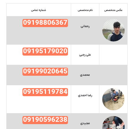
عکس متخصص
نام متخصص
شماره تماس
09198806367
رحمانی
09195179020
علی رجبی
09199020645
محمدی
09195119784
رضا احمدی
09190596238
مجیدی