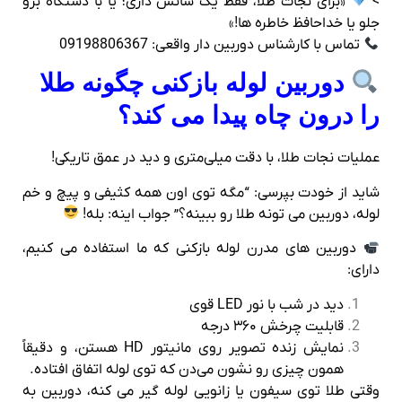
>
«برای نجات طلا، فقط یک شانس داری؛ یا با دستگاه برو
جلو یا خداحافظ خاطره‌ ها!»
تماس با کارشناس دوربین‌ دار واقعی: 09198806367
دوربین لوله‌ بازکنی چگونه طلا
را درون چاه پیدا می‌ کند؟
عملیات نجات طلا، با دقت میلی‌متری و دید در عمق تاریکی!
شاید از خودت بپرسی: “مگه توی اون همه کثیفی و پیچ‌ و‌ خم
لوله، دوربین می‌ تونه طلا رو ببینه؟” جواب اینه: بله!
دوربین‌ های مدرن لوله‌ بازکنی که ما استفاده می‌ کنیم،
دارای:
دید در شب با نور LED قوی
قابلیت چرخش ۳۶۰ درجه
نمایش زنده تصویر روی مانیتور HD هستن، و دقیقاً
همون چیزی رو نشون می‌دن که توی لوله اتفاق افتاده.
وقتی طلا توی سیفون یا زانویی لوله گیر می‌ کنه، دوربین به