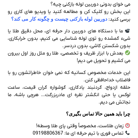
می خوای بدونی دوربین لوله بازکنی چیه؟
این بخش رو کلیک کن و مطالعه کنید یا ویدیو های کاری رو
برسی کنید:
دوربین لوله بازکنی چیست و چگونه کار می کند؟
ما با دستگاه‌ های دوربین‌ دار حرفه‌ ای، محل دقیق طلا یا
شیء گمشده رو توی لوله شناسایی می‌ کنیم، بدون خرابکاری،
بدون شکستن کاشی، بدون دردسر.
بعدش با ابزار ظریف و تخصصی، طلا رو مثل روز اول بیرون
می‌ کشیم و تحویل می‌ دیم!
این خدمات مخصوص کسانیه که نمی‌ خوان خاطراتشون رو با
فاضلاب خداحافظی کنن.
حلقه‌ ازدواج، گردنبند یادگاری، گوشواره‌ گران‌ قیمت، ساعت
لوکس یا حتی انگشتر نقره‌ ای مادربزرگت… هرچی باشه، ما
نجاتش می‌ دیم.
چرا باید همین حالا تماس بگیری؟
زمان طلاست، مخصوصاً وقتی پای طلا وسطه!
تماس فوری با تیم حرفه‌ ای ما: 09198806367