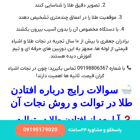
2. تصویر دقیق طلا را شناسایی کنند
3. موقعیت طلا را در اعماق چندمتری تشخیص دهند
4. با دستگاه مخصوص آن را بدون آسیب بیرون بکشند
برادران جعفری با بیش از ۱۰ سال تجربه در نجات طلا و اشیاء
قیمتی از لوله‌ ها، مجهز به این دوربین‌ های حرفه‌ ای و تیم
آموزش‌ دیده هستند.
با شماره 09198806367 تماس بگیرید؛ چون در نجات اشیاء
گران‌ قیمت، ثانیه‌ ها اهمیت دارند!
سوالات رایج درباره افتادن
طلا در توالت و روش نجات آن
آیا بعد از افتادن طلا در توالت،
هنوز امیدی برای پیدا کردن آن
09195179020
پاسخگو و مشاوره ۲۴ساعته