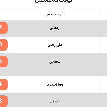
لیست متخصصین
نام متخصص
7
رحمانی
0
علی رجبی
5
محمدی
4
رضا احمدی
8
مجیدی