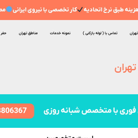
ینه طبق نرخ اتحادیه
کار تخصصی با نیروی ایرانی
مط
تهران
تماس با ( لوله بازکنی )
نمونه خدمات
مناطق تهران
حفر 
تهران
فوری با متخصص شبانه روزی
8806367