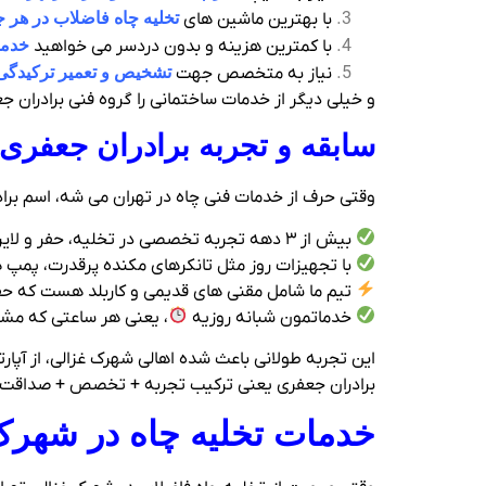
با بهترین ماشین های
تخلیه چاه فاضلاب در هر ج
با کمترین هزینه و بدون دردسر می خواهید
خدما
نیاز به متخصص جهت
تشخیص و تعمیر ترکیدگی 
و خیلی دیگر از خدمات ساختمانی را گروه فنی برادران ج
سابقه و تجربه برادران جعفری
وقتی حرف از خدمات فنی چاه در تهران می‌ شه، اسم بر
بیش از ۳ دهه تجربه تخصصی در تخلیه، حفر و لایروبی چاه داریم.
با تجهیزات روز مثل تانکرهای مکنده پرقدرت، پمپ‌ ه
تیم ما شامل مقنی‌ های قدیمی و کاربلد هست که حفر
خدماتمون شبانه‌ روزیه
، یعنی هر ساعتی که مشک
این تجربه طولانی باعث شده اهالی شهرک غزالی، از آپارت
برادران جعفری یعنی ترکیب تجربه + تخصص + صداقت
خدمات تخلیه چاه در شهرک