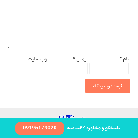
نام
*
ایمیل
*
وب‌ سایت
09195179020
پاسخگو و مشاوره ۲۴ساعته