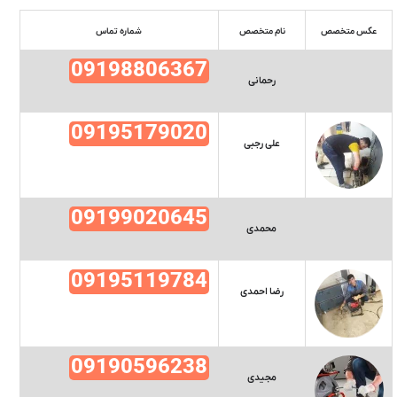
عکس متخصص
نام متخصص
شماره تماس
09198806367
رحمانی
09195179020
علی رجبی
09199020645
محمدی
09195119784
رضا احمدی
09190596238
مجیدی