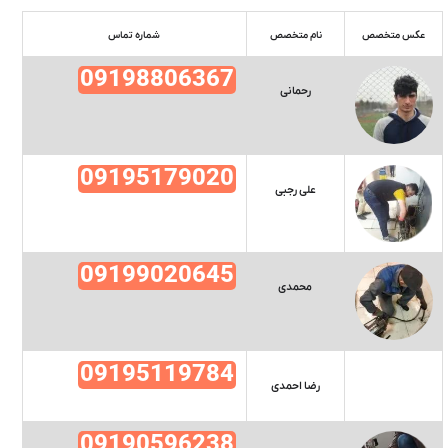
عکس متخصص
نام متخصص
شماره تماس
09198806367
رحمانی
09195179020
علی رجبی
09199020645
محمدی
09195119784
رضا احمدی
09190596238