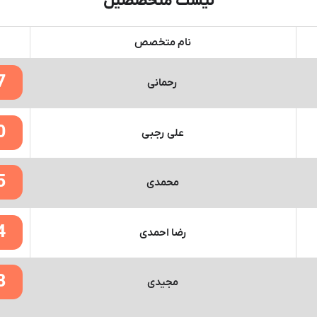
لیست متخصصین
نام متخصص
7
رحمانی
0
علی رجبی
5
محمدی
4
رضا احمدی
8
مجیدی