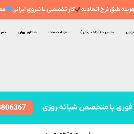
ینه طبق نرخ اتحادیه
کار تخصصی با نیروی ایرانی
مط
تهران
تماس با ( لوله بازکنی )
نمونه خدمات
مناطق تهران
حفر 
فوری با متخصص شبانه روزی
8806367