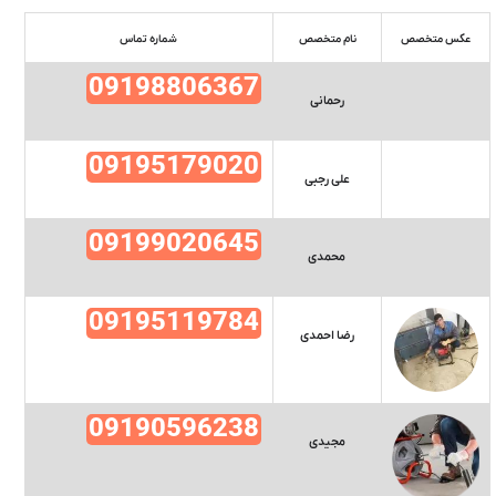
عکس متخصص
نام متخصص
شماره تماس
09198806367
رحمانی
09195179020
علی رجبی
09199020645
محمدی
09195119784
رضا احمدی
09190596238
مجیدی