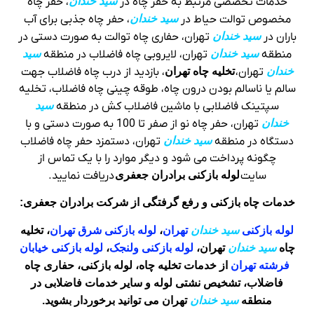
خدمات تخصصی مرتبط به حفر چاه در
سید خندان
، حفر چاه
مخصوص توالت حیاط در
سید خندان
، حفر چاه جذبی برای آب
باران در
سید خندان
تهران، حفاری چاه توالت به صورت دستی در
منطقه
سید خندان
تهران، لایروبی چاه فاضلاب در منطقه
سید
خندان
تهران،
تخلیه چاه تهران
، بازدید از درب چاه فاضلاب جهت
سالم یا ناسالم بودن درون چاه، طوقه چینی چاه فاضلاب، تخلیه
سپتینک فاضلابی با ماشین فاضلاب کش در منطقه
سید
خندان
تهران، حفر چاه نو از صفر تا 100 به صورت دستی و با
دستگاه در منطقه
سید خندان
تهران، دستمزد حفر چاه فاضلاب
چگونه پرداخت می شود و دیگر موارد را با یک تماس از
سایت
لوله بازکنی برادران جعفری
دریافت نمایید.
خدمات چاه بازکنی و رفع گرفتگی از شرکت برادران جعفری:
لوله بازکنی
سید خندان
تهران
،
لوله بازکنی شرق تهران
، تخلیه
چاه
سید خندان
تهران،
لوله بازکنی ولنجک
،
لوله بازکنی خیابان
فرشته تهران
از خدمات تخلیه چاه، لوله بازکنی، حفاری چاه
فاضلاب، تشخیص نشتی لوله و سایر خدمات فاضلابی در
منطقه
سید خندان
تهران می توانید برخوردار بشوید.