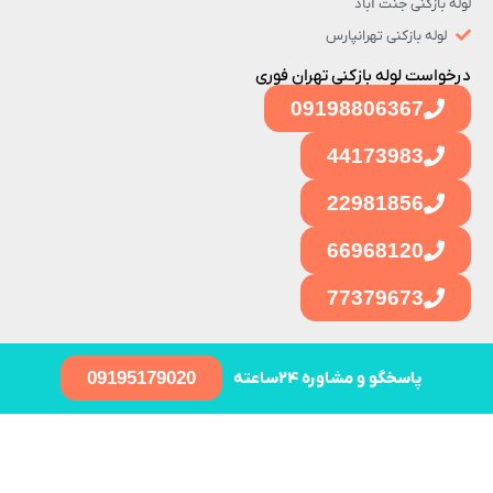
لوله بازکنی جنت آباد
لوله بازکنی تهرانپارس
درخواست لوله بازکنی تهران فوری
09198806367
44173983
22981856
66968120
77379673
پاسخگو و مشاوره ۲۴ساعته
09195179020