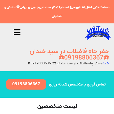
ضمانت کتبی+هزینه طبق نرخ اتحادیه✔️کار تخصصی با نیروی ایرانی🔵مطمئن و
تضمینی
حفر چاه فاضلاب در سید خندان
☎️09198806367☎️
خانه
»
حفر چاه فاضلاب در سید خندان ☎️09198806367☎️
09198806367
تماس فوری با متخصص شبانه روزی
لیست متخصصین