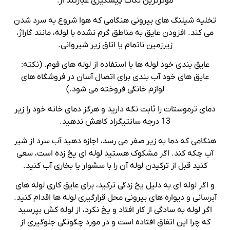
موثرترین نکات پیشگیری عبارتند از:
تخلیه شیلنگ های بیرونی هنگامی که هوا شروع به سرد شدن
می کند. افزودن عایق به مناطق گرم نشده با لوله، مانند گاراژ،
زیرزمین ناتمام یا اتاق زیر شیروانی.
عایق بندی خود لوله ها با استفاده از لوله های فوم. (نکته:
عایق های خود آب بندی برای اتصال آسان در فروشگاه های
لوازم خانگی فروخته می شود.)
دمای ترموستات را ثابت نگه دارید و هرگز دمای خانه خود را زیر
13 درجه سانتیگراد کاهش ندهید.
هنگامی که دما به زیر صفر می رسد، اجازه دهید آب سرد از شیر
آب چکه کند. اگر مشکوک هستید لوله ای یخ زده است، سعی
کنید قبل از ترکیدن لوله آن را با سشوار یا بخاری آب کنید.
و اگر لوله ای به دلیل یخ زدگی ترکید، برای عایق کاری لوله های
آبرسانی و دیواره های بیرونی محل قرارگیری لوله ها اقدام کنید.
اگر لوله به سادگی از کار افتاد و یخ نکرد، از لوله کش بپرسید
که چرا این اتفاق افتاده است و در مورد چگونگی جلوگیری از