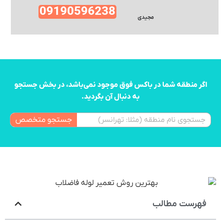
09190596238
مجیدی
اگر منطقه شما در باکس فوق موجود نمی‌باشد، در بخش جستجو
به دنبال آن بگردید.
جستجو متخصص
فهرست مطالب