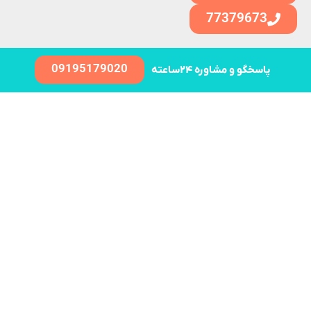
77379673
09195179020
پاسخگو و مشاوره ۲۴ساعته