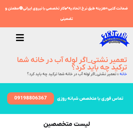
ضمانت کتبی+هزینه طبق نرخ اتحادیه✔️کار تخصصی با نیروی ایرانی🔵مطمئن و
تضمینی
تعمیر نشتی_اگر لوله آب در خانه شما
ترکید چه باید کرد؟
خانه
»
تعمیر نشتی_اگر لوله آب در خانه شما ترکید چه باید کرد؟
09198806367
تماس فوری با متخصص شبانه روزی
لیست متخصصین