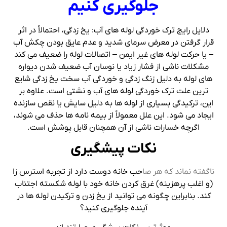
جلوگیری کنیم
دلایل رایج ترک خوردگی لوله های آب: یخ زدگی، احتمالاً در اثر
قرار گرفتن در معرض سرمای شدید و عدم عایق بودن چکش آب
– یا حرکت لوله های غیر ایمن – اتصالات لوله را ضعیف می کند
مشکلات ناشی از فشار زیاد یا نوسان آب ضعیف شدن دیواره
های لوله به دلیل زنگ زدگی و خوردگی آب سخت یخ زدگی شایع
ترین علت ترک خوردگی لوله های آب و نشتی است. علاوه بر
این، ترکیدگی بسیاری از لوله ها به دلیل سایش یا نقص سازنده
ایجاد می شود. این علل معمولاً از بیمه نامه ها حذف می شوند،
اگرچه خسارات ناشی از آن همچنان قابل پوشش است.
نکات پیشگیری
ناگفته نماند که هر صا
حب خانه دوست دارد از تجربه استرس زا
(و اغلب پرهزینه) غرق کردن خانه خود با لوله شکسته اجتناب
کند. بنابراین چگونه می توانید از یخ زدن و ترکیدن لوله ها در
آینده جلوگیری کنید؟