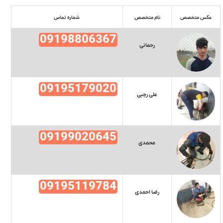
عکس متخصص
نام متخصص
شماره تماس
09198806367
رحمانی
09195179020
علی رجبی
09199020645
محمدی
09195119784
رضا احمدی