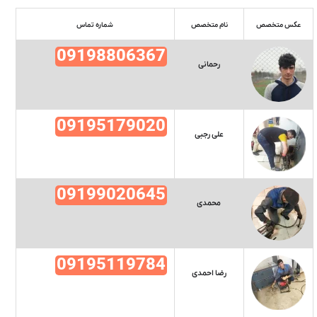
عکس متخصص
نام متخصص
شماره تماس
09198806367
رحمانی
09195179020
علی رجبی
09199020645
محمدی
09195119784
رضا احمدی