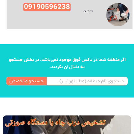
09190596238
مجیدی
اگر منطقه شما در باکس فوق موجود نمی‌باشد، در بخش جستجو
به دنبال آن بگردید.
جستجو متخصص