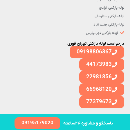
لوله بازکنی آزادی
لوله بازکنی ستارخان
لوله بازکنی جنت آباد
لوله بازکنی تهرانپارس
درخواست لوله بازکنی تهران فوری
09198806367
44173983
22981856
66968120
77379673
09195179020
پاسخگو و مشاوره ۲۴ساعته