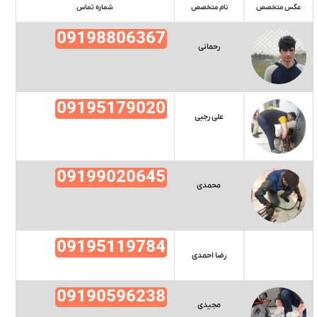
عکس متخصص
نام متخصص
شماره تماس
09198806367
رحمانی
09195179020
علی رجبی
09199020645
محمدی
09195119784
رضا احمدی
09190596238
مجیدی