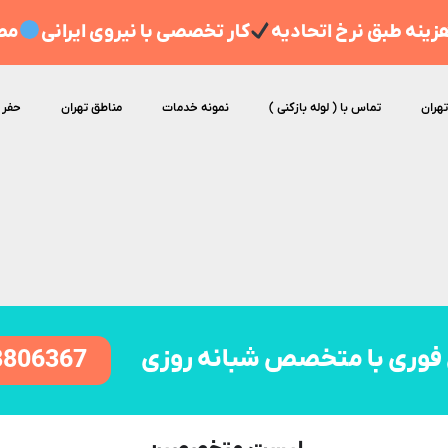
ینه طبق نرخ اتحادیه
کار تخصصی با نیروی ایرانی
مط
تهران
تماس با ( لوله بازکنی )
نمونه خدمات
مناطق تهران
حفر 
فوری با متخصص شبانه روزی
8806367