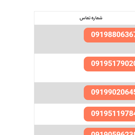
شماره تماس
0919880636
0919517902
0919902064
0919511978