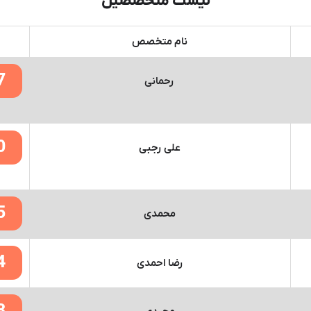
لیست متخصصین
نام متخصص
7
رحمانی
0
علی رجبی
5
محمدی
4
رضا احمدی