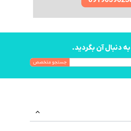
0919059623
 دنبال آن بگردید.
جستجو متخصص