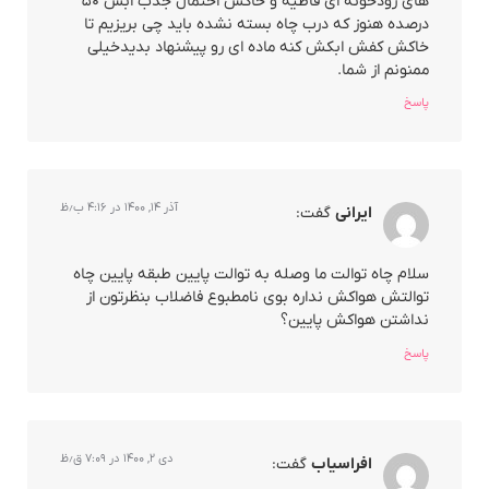
های رودخونه ای قاطیه و خاکش احتمال جذب ابش ۵۰
درصده هنوز که درب چاه بسته نشده باید چی بریزیم تا
خاکش کفش ابکش کنه ماده ای رو پیشنهاد بدیدخیلی
ممنونم از شما.
پاسخ
آذر ۱۴, ۱۴۰۰ در ۴:۱۶ ب٫ظ
ایرانی
گفت:
سلام چاه توالت ما وصله به توالت پایین طبقه پایین چاه
توالتش هواکش نداره بوی نامطبوع فاضلاب بنظرتون از
نداشتن هواکش پایین؟
پاسخ
دی ۲, ۱۴۰۰ در ۷:۰۹ ق٫ظ
افراسیاب
گفت: