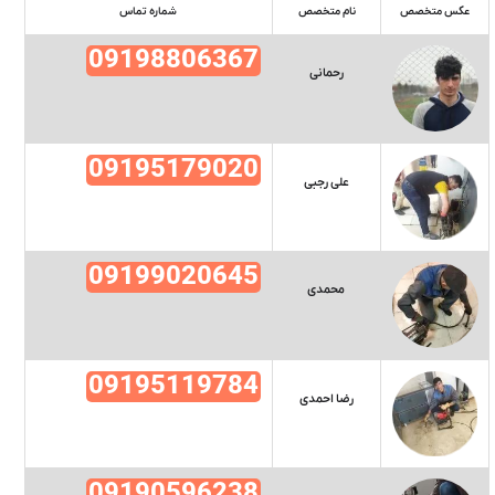
عکس متخصص
نام متخصص
شماره تماس
09198806367
رحمانی
09195179020
علی رجبی
09199020645
محمدی
09195119784
رضا احمدی
09190596238