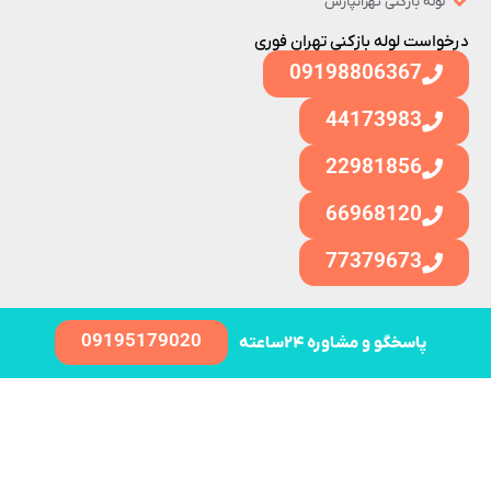
لوله بازکنی تهرانپارس
درخواست لوله بازکنی تهران فوری
09198806367
44173983
22981856
66968120
77379673
09195179020
پاسخگو و مشاوره ۲۴ساعته