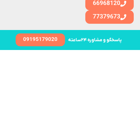
66968120
77379673
09195179020
پاسخگو و مشاوره ۲۴ساعته