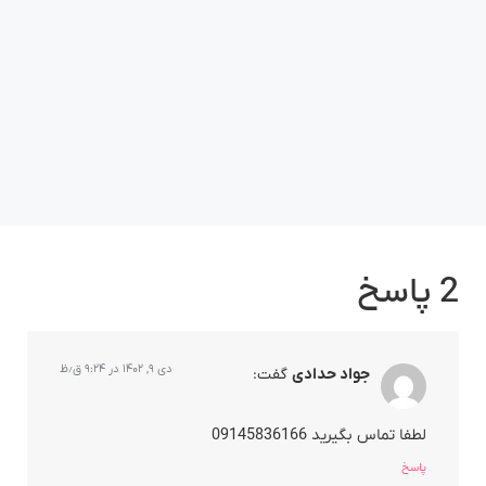
2 پاسخ
دی ۹, ۱۴۰۲ در ۹:۲۴ ق٫ظ
جواد حدادی
گفت:
لطفا تماس بگیرید 09145836166
پاسخ