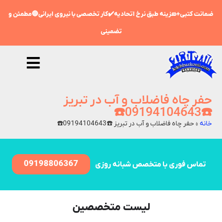
ضمانت کتبی+هزینه طبق نرخ اتحادیه✔️کار تخصصی با نیروی ایرانی🔵مطمئن و
تضمینی
حفر چاه فاضلاب و آب در تبریز
☎️09194104643☎️
خانه
»
حفر چاه فاضلاب و آب در تبریز ☎️09194104643☎️
09198806367
تماس فوری با متخصص شبانه روزی
لیست متخصصین