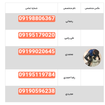
عکس متخصص
نام متخصص
شماره تماس
09198806367
رحمانی
09195179020
علی رجبی
09199020645
محمدی
09195119784
رضا احمدی
09190596238
مجیدی