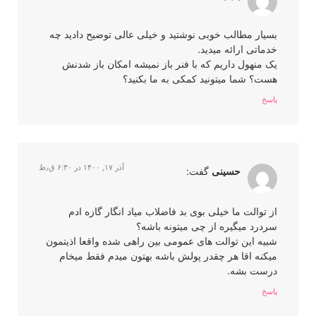
بسیار مطالب خوبی نوشتید و خیلی عالی توضیح دادید چه
خدماتی ارائه میدید.
یک منهول داریم که با فنر باز نمیشه امکان باز شدنش
هست؟ شما میتونید کمکی به ما بکنید؟
پاسخ
آذر ۱۷, ۱۴۰۰ در ۶:۳۰ ق٫ظ
حسینی
گفت:
از توالت ما خیلی بوی بد فاضلاب میاد انگار گازه ادم
سردرد میگیره از چی میتونه باشه؟
شبیه این توالت های عمومی بین راهی شده واقعا اذیتمون
میکنه اقا هر چقدر پولش باشه بهتون میدم فقط میخام
درست بشه.
پاسخ