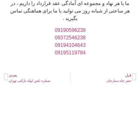
ما با هر نهاد و مجموعه ای آمادگی عقد قرارداد را داریم ، در
هر ساعتی از شبانه روز می توانید با ما برای هماهنگی تماس
بگیرید .
09190596238
09372546238
09194104643
09195119784
قبل
بعدی
حفر چاه ستارخان
شماره تلفن لوله بازکنی تهران
خدمات لوله بازکنی در تهران، تخصص ماست، با ما
تماس بگیرید.
شمال تهران
غرب تهران
شرق تهران