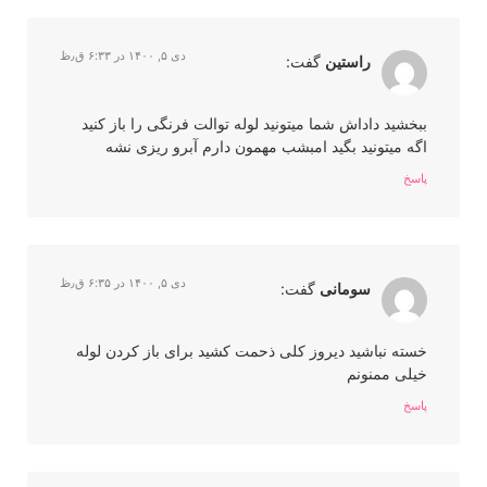
دی ۵, ۱۴۰۰ در ۶:۳۳ ق٫ظ
راستین
گفت:
ببخشید داداش شما میتونید لوله توالت فرنگی را باز کنید
اگه میتونید بگید امبشب مهمون دارم آبرو ریزی نشه
پاسخ
دی ۵, ۱۴۰۰ در ۶:۳۵ ق٫ظ
سومانی
گفت:
خسته نباشید دیروز کلی ذحمت کشید برای باز کردن لوله
خیلی ممنونم
پاسخ