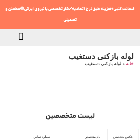
ضمانت کتبی+هزینه طبق نرخ اتحادیه✔️کار تخصصی با نیروی ایرانی🔵مطمئن و
تضمینی
لوله بازکنی دستغیب
خانه
»
لوله بازکنی دستغیب
09198806367
تماس فوری با متخصص شبانه روزی
لیست متخصصین
عکس متخصص
نام متخصص
شماره تماس