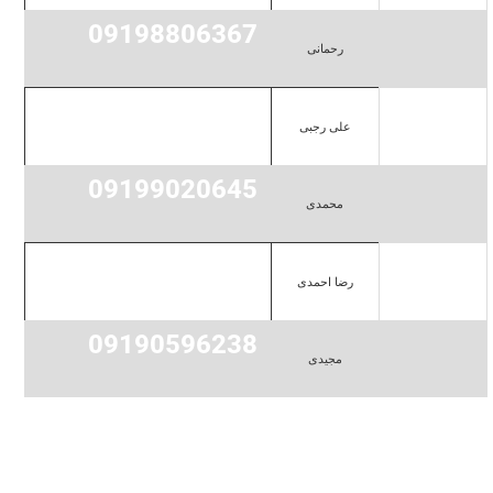
09198806367
رحمانی
09195179020
علی رجبی
09199020645
محمدی
09195119784
رضا احمدی
09190596238
مجیدی