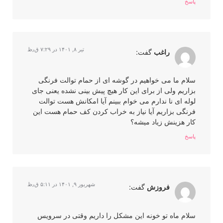
پاسخ
تیر ۸, ۱۴۰۱ در ۷:۲۹ ق٫ظ
راغب
گفت:
سلام ما می خواهیم در گوشه ای از حمام توالت فرنگی
بزاریم ولی از برای این کار هیچ پیش بینی نشده یعنی جای
لوله ای نا ندارم می خوام ببینم آیا امکانش هست توالت
فرنگی بزاریم آیا نیاز به خراب کردن کف حمام هست این
کار هزینش زیاد میشه؟
پاسخ
شهریور ۹, ۱۴۰۱ در ۵:۱۱ ق٫ظ
فروزش
گفت:
سلام ماه تو خونه این مشکل را داریم وقتی در سرویس