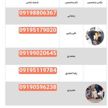
عکس متخصص
نام متخصص
شماره تماس
09198806367
رحمانی
09195179020
علی رجبی
09199020645
محمدی
09195119784
رضا احمدی
09190596238
مجیدی