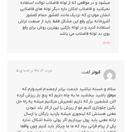
میشود و در مواقعی که از لوله فاضلاب توالت استفاده
نمیکنید و فاضلاب امکان داره دیگر لوله های فاضلابی
انشان مواردی که نزدیک مانند کفشور حمام کفشور
آشپزخانه برای رفع این مشکل فقط باید از صنعت تراش
استفاده کنید و در لوله بازکنی بهترین روش برای رفع
بوی بد لوله فاضلاب می باشد
پاسخ
خرداد ۱۳, ۱۴۰۱ در ۱۰:۰۷ ق٫ظ
کبوتر
گفت:
سلام و خسته نباشید خدمت برادر ارجمندم امیدوارم که
موفق باشید ببخشید ما یه چاه داریم که پنج بار ریزش کرده
الان ششمین بار که داریم تعمیرش میکنیم میشه یه راه حل
بگین جلوداری کنیم مو از ریزش یا این از کار بلد نبودن
مغنی هستش که اینجوری میشه بازدید رایگان یا ارسال
ارائه مغنی باید پول بپردازیم اگر پولی باشه اشکال نداره
یکی از پیام قرانی بیاد که ما ما چیکار باید کنیم چون واقعا