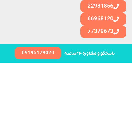
22981856
66968120
77379673
09195179020
پاسخگو و مشاوره ۲۴ساعته