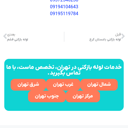
09372546238
09194104643
09195119784
قبل
بعدی
لوله بازکنی باغستان کرج
لوله بازکنی فشم
خدمات لوله بازکنی در تهران، تخصص ماست، با ما
تماس بگیرید.
شمال تهران
غرب تهران
شرق تهران
مرکز تهران
جنوب تهران