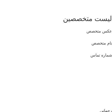
09198806367
لیست متخصصین
عکس متخصص
نام متخصص
شماره تماس
رحمانی