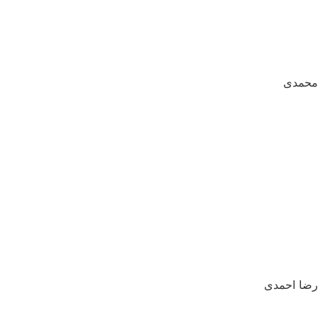
محمدی
09199020645
رضا احمدی