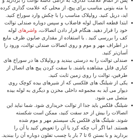
پس از اتمام علامت گذاری، به آرامی کاسه توالت را بردارید و
با مته بتونی مناسب برای پیچ، از محلی که علامت گذاری کرده
اید، دریل کنید. رولپلاک مناسب را با چکش وارد سوراخ کنید.
ابتدا قطعه اتصال لوله فاضلاب و سپس دوباره صندلی توالت
خود را قرار دهید. هنگام قرار دادن اتصالات،
واشرهای
لوله
کف را بررسی کنید . با استفاده از مقداری صابون ظرف مایع
در اطراف مهر و موم و روی اتصالات صندلی توالت، ورود را
آسان‌تر کنید.
صندلی توالت را به درستی ببندید و رولپلاک ها در سوراخ های
کناری قابل مشاهده باشند. با سفت کردن پیچ های اتصال از
طرفین، توالت را روی زمین ثابت کنید.
یکی از شیلنگ های فلکسی که از شیرهای بیده کوچک روی
دیوار می آید به مجموعه داخلی مخزن و دیگری به لوله بیده
متصل می شود.
شیلنگ فلکس باید جدا از توالت خریداری شود. شما نباید این
اتصالات را بیش از حد سفت کنید، ممکن است شکسته
شوند. شیلنگ های فلکس یک سیستم مهر و موم شده
هستند. اما اگر آب چکه کرد یا آن را تعویض کنید یا آن را
بردارید و با بستن 6 تا 7 بار با چسب تفلون دوباره آن را ببندید.