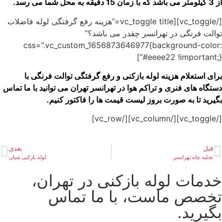
از 3 کیلومتر می باشد که با زمان 15 دقیقه به محل شما می رسد.
[/vc_toggle][vc_toggle title=”هزینه رفع گرفتگی لوله فاضلاب
توالت فرنگی در تهرانسر چقدر می باشد؟”
css=”.vc_custom_1656873646977{background-color:
#eeee22 !important;}”]
برای استعلام هزینه لوله بازکنی و رفع گرفتگی توالت فرنگی با
دستگاه های فنری و تراکم هوا در تهرانسر تهران می توانید با ما تماس
بگیرید تا به صورت بروز لیست قیمت ها را فاکتور کنیم.
[/vc_toggle][/vc_column][/vc_row]
قبل
بعدی
تخلیه چاه تهرانسر
لوله بازکنی شیان
خدمات لوله بازکنی در تهران،
تخصص ماست، با ما تماس
بگیرید.