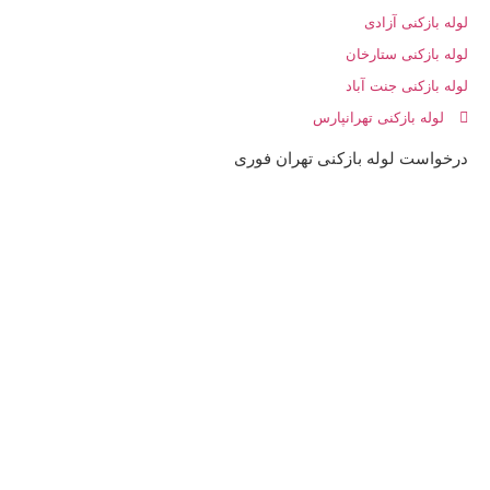
لوله بازکنی آزادی
لوله بازکنی ستارخان
لوله بازکنی جنت آباد
لوله بازکنی تهرانپارس
درخواست لوله بازکنی تهران فوری
09198806367
44173983
22981856
66968120
77379673
09195179020
پاسخگو و مشاوره ۲۴ساعته