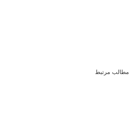
شمال تهران
غرب تهران
شرق تهران
مرکز تهران
جنوب تهران
مطالب مرتبط