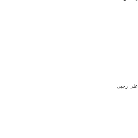
09198806367
علی رجبی
09195179020