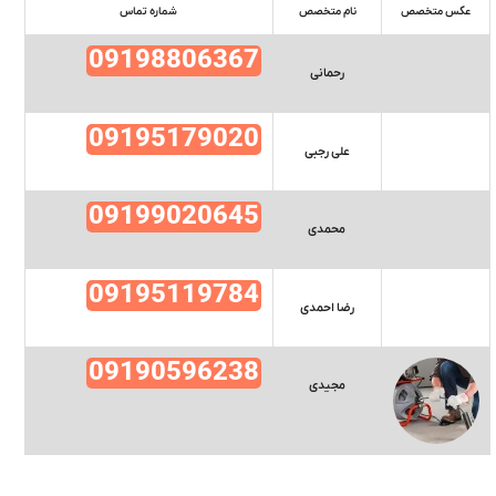
عکس متخصص
نام متخصص
شماره تماس
09198806367
رحمانی
09195179020
علی رجبی
09199020645
محمدی
09195119784
رضا احمدی
09190596238
مجیدی