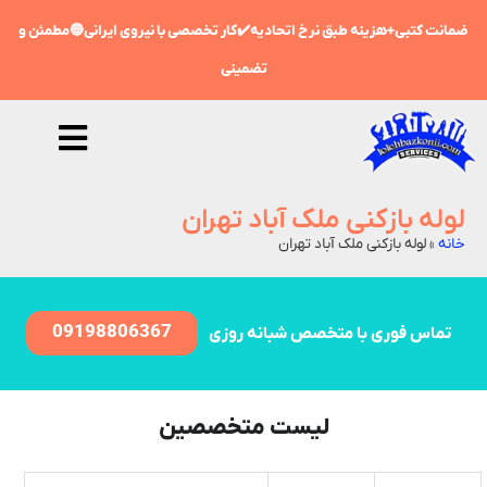
ضمانت کتبی+هزینه طبق نرخ اتحادیه✔️کار تخصصی با نیروی ایرانی🔵مطمئن و
تضمینی
لوله بازکنی ملک آباد تهران
خانه
»
لوله بازکنی ملک آباد تهران
09198806367
تماس فوری با متخصص شبانه روزی
لیست متخصصین