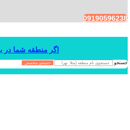
09190596238
اگر منطقه شما در ب
جستجو
جستجو متخصص