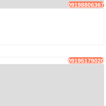
09198806367
09195179020