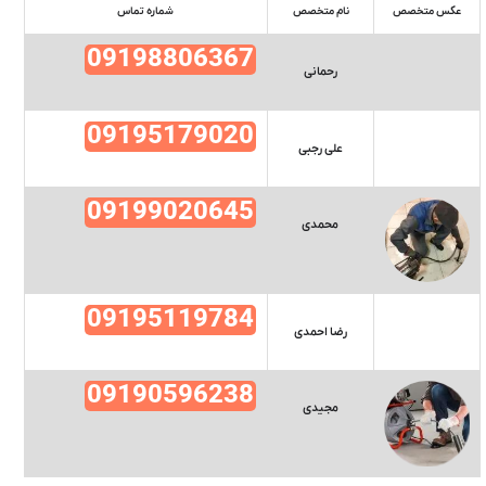
عکس متخصص
نام متخصص
شماره تماس
09198806367
رحمانی
09195179020
علی رجبی
09199020645
محمدی
09195119784
رضا احمدی
09190596238
مجیدی