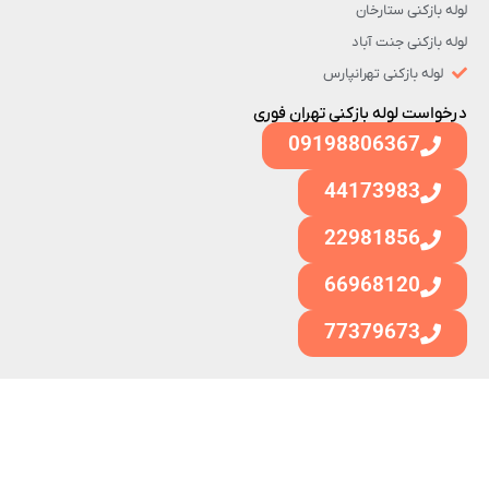
لوله بازکنی ستارخان
لوله بازکنی جنت آباد
لوله بازکنی تهرانپارس
درخواست لوله بازکنی تهران فوری
09198806367
44173983
22981856
66968120
77379673