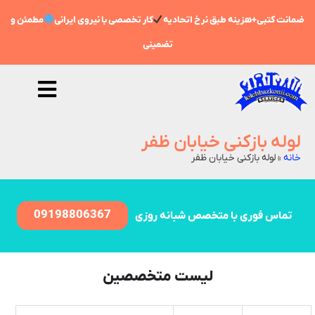
مانت کتبی+هزینه طبق نرخ اتحادیه
کار تخصصی با نیروی ایرانی
مطمئن و
تضمینی
لوله بازکنی خیابان ظفر
خانه
»
لوله بازکنی خیابان ظفر
09198806367
تماس فوری با متخصص شبانه روزی
لیست متخصصین