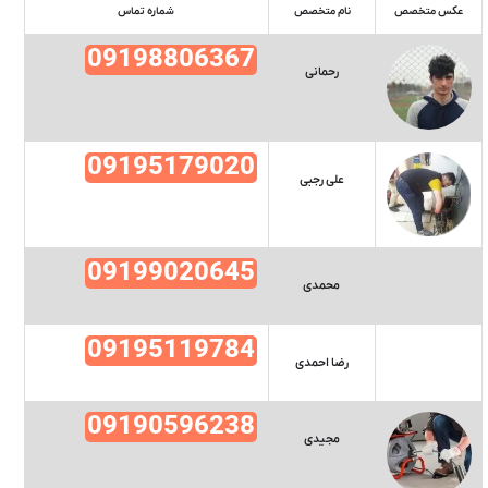
عکس متخصص
نام متخصص
شماره تماس
09198806367
رحمانی
09195179020
علی رجبی
09199020645
محمدی
09195119784
رضا احمدی
09190596238
مجیدی