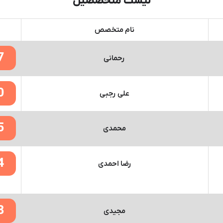
لیست متخصصین
نام متخصص
7
رحمانی
0
علی رجبی
5
محمدی
4
رضا احمدی
8
مجیدی