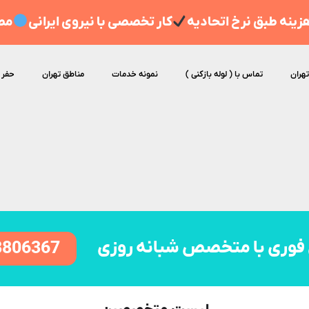
ینه طبق نرخ اتحادیه
کار تخصصی با نیروی ایرانی
مط
تهران
تماس با ( لوله بازکنی )
نمونه خدمات
مناطق تهران
حفر 
فوری با متخصص شبانه روزی
8806367