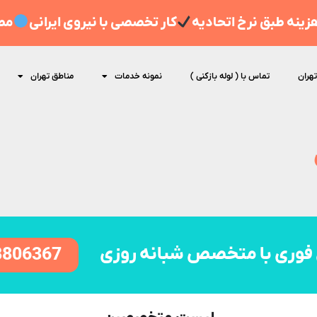
ینه طبق نرخ اتحادیه
کار تخصصی با نیروی ایرانی
مط
تهران
تماس با ( لوله بازکنی )
نمونه خدمات
مناطق تهران
فوری با متخصص شبانه روزی
8806367