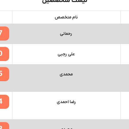
لیست متخصصین
نام متخصص
7
رحمانی
0
علی رجبی
5
محمدی
4
رضا احمدی