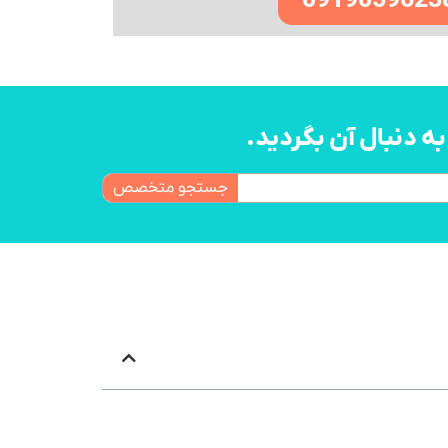
0919059623
 دنبال آن بگردید.
جستجو متخصص