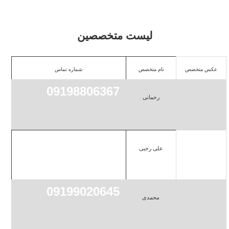
لیست متخصصین
عکس متخصص
نام متخصص
شماره تماس
09198806367
رحمانی
09195179020
علی رجبی
09199020645
محمدی