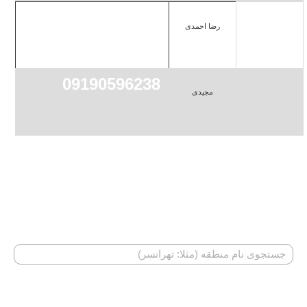
09195119784
رضا احمدی
09190596238
مجیدی
اگر منطقه شما در باکس فوق موجود نمی‌باشد، در بخش جستجو
به دنبال آن بگردید.
جستجو متخصص