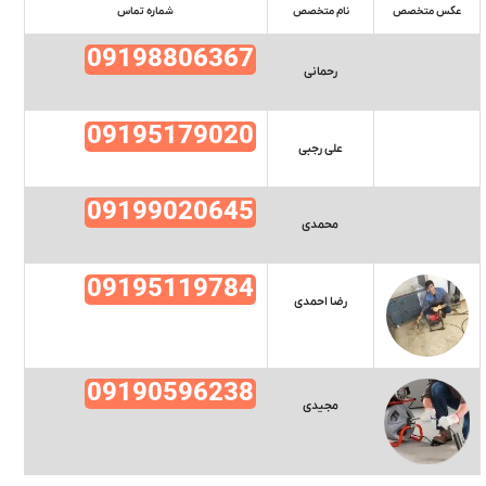
عکس متخصص
نام متخصص
شماره تماس
09198806367
رحمانی
09195179020
علی رجبی
09199020645
محمدی
09195119784
رضا احمدی
09190596238
مجیدی