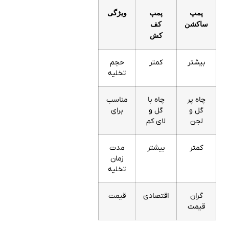
پمپ
پمپ
ویژگی
ساکشن
کف
کش
بیشتر
کمتر
حجم
تخلیه
چاه پر
چاه با
مناسب
گل و
گل و
برای
لجن
لای کم
کمتر
بیشتر
مدت
زمان
تخلیه
گران
اقتصادی
قیمت
قیمت