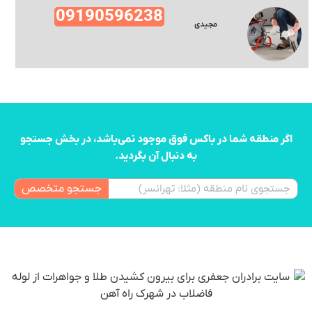
09190596238
مجیدی
اگر منطقه شما در باکس فوق موجود نمی‌باشد، در بخش جستجو
به دنبال آن بگردید.
جستجو متخصص