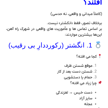
افتند؟
(کاملاً میدانی و واقعی، نه حدسی)
برخلاف تصور، فقط «انگشتر» نیست.
بر اساس تماس‌ ها و مأموریت‌ های واقعی در شهرک راه‌ آهن،
این‌ها بیشترین مواردند:
1. انگشتر (رکورددارِ بی‌ رقیب)
کجا می‌ افته؟
موقع شستن ظرف
شستن دست بعد از کار
حمام یا دستشویی
چرا زیاد می‌ افته؟
دست خیس → لغزندگی
سایز آزاد
عجله