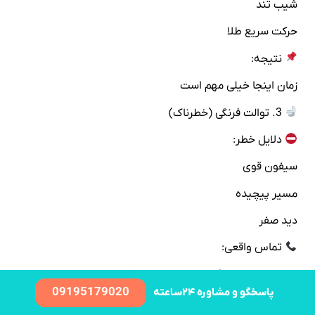
شیب تند
حرکت سریع طلا
نتیجه:
زمان اینجا خیلی مهم است
3. توالت فرنگی (خطرناک)
دلایل خطر:
سیفون قوی
مسیر پیچیده
دید صفر
تماس واقعی:
«یه بار سیفون کشیدم، بعد فهمیدم گوشی افتاده…»
09195179020
پاسخگو و مشاوره ۲۴ساعته
نتیجه: