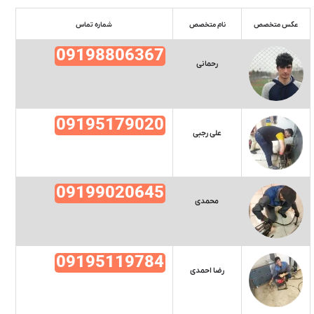
عکس متخصص
نام متخصص
شماره تماس
09198806367
رحمانی
09195179020
علی رجبی
09199020645
محمدی
09195119784
رضا احمدی