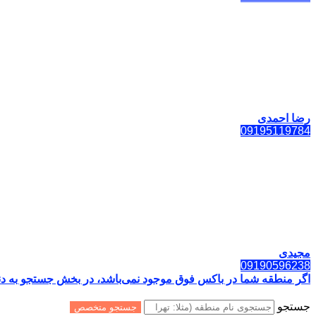
رضا احمدی
09195119784
مجیدی
09190596238
اگر منطقه شما در باکس فوق موجود نمی‌باشد، در بخش جستجو به دنب
جستجو
جستجو متخصص