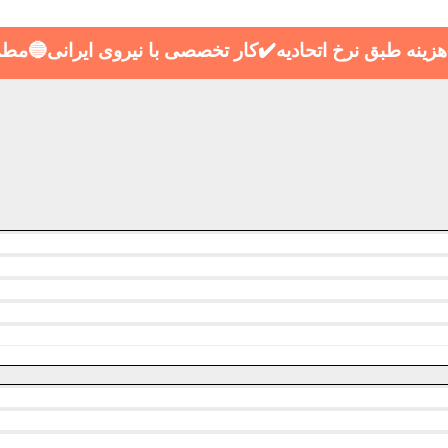
ینه طبق نرخ اتحادیه✔️کار تخصصی با نیروی ایرانی🔵مط