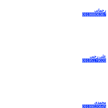
رحمانی
09198806367
علی رجبی
09195179020
محمدی
09199020645