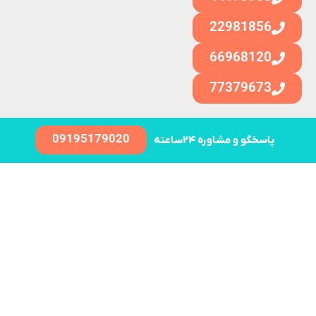
22981856
66968120
77379673
09195179020
پاسخگو و مشاوره ۲۴ساعته