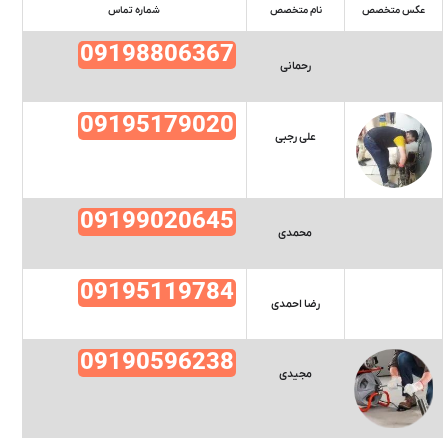
عکس متخصص
نام متخصص
شماره تماس
09198806367
رحمانی
09195179020
علی رجبی
09199020645
محمدی
09195119784
رضا احمدی
09190596238
مجیدی