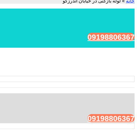
خانه
»
لوله بازکنی در خیابان اندرزگو
09198806367
09198806367