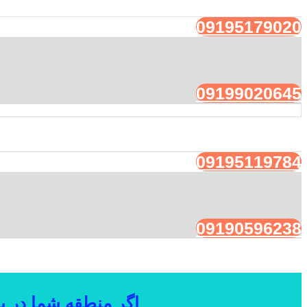
09195179020
09199020645
09195119784
09190596238
اگر منطقه شما در ب