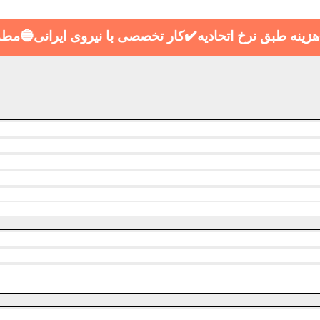
ینه طبق نرخ اتحادیه✔️کار تخصصی با نیروی ایرانی🔵مط