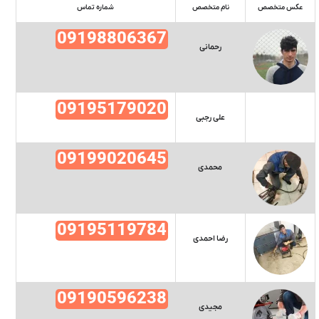
عکس متخصص
نام متخصص
شماره تماس
09198806367
رحمانی
09195179020
علی رجبی
09199020645
محمدی
09195119784
رضا احمدی
09190596238
مجیدی